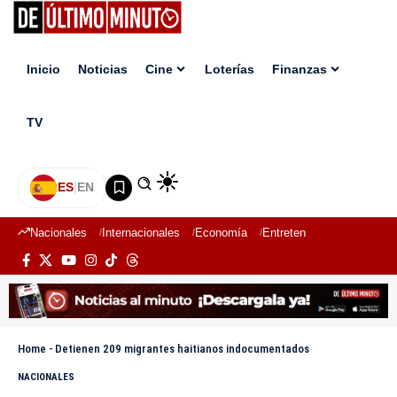
Inicio
Noticias
Cine
Loterías
Finanzas
TV
ES
|
EN
Nacionales
Internacionales
Economía
Entretenimiento
Deport
Home
-
Detienen 209 migrantes haitianos indocumentados
NACIONALES