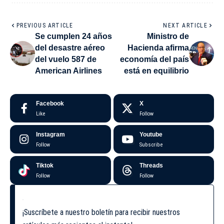
PREVIOUS ARTICLE
NEXT ARTICLE
Se cumplen 24 años
Ministro de
del desastre aéreo
Hacienda afirma
del vuelo 587 de
economía del país
American Airlines
está en equilibrio
Facebook
X
Like
Follow
Instagram
Youtube
Follow
Subscribe
Tiktok
Threads
Follow
Follow
¡Suscríbete a nuestro boletín para recibir nuestros