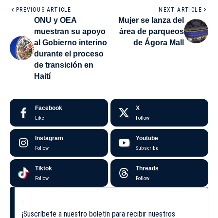
PREVIOUS ARTICLE
NEXT ARTICLE
ONU y OEA
Mujer se lanza del
muestran su apoyo
área de parqueos
al Gobierno interino
de Ágora Mall
durante el proceso
de transición en
Haití
Facebook
X
Like
Follow
Instagram
Youtube
Follow
Subscribe
Tiktok
Threads
Follow
Follow
¡Suscríbete a nuestro boletín para recibir nuestros