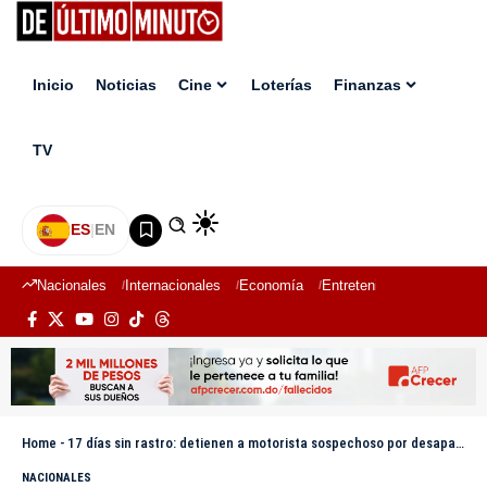
Inicio
Noticias
Cine
Loterías
Finanzas
TV
ES
|
EN
Nacionales
Internacionales
Economía
Entretenimiento
Deport
Home
-
17 días sin rastro: detienen a motorista sospechoso por desaparición de adolescente de 12 años en Santiago
NACIONALES