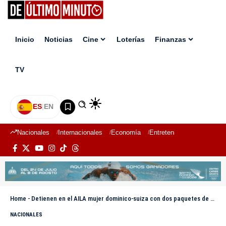
Inicio
Noticias
Cine
Loterías
Finanzas
TV
ES
|
EN
Nacionales
Internacionales
Economía
Entretenimiento
Deport
Home
-
Detienen en el AILA mujer dominico-suiza con dos paquetes de presunta cocaína
NACIONALES