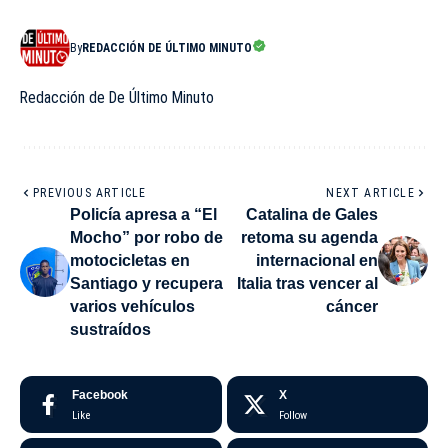
By
REDACCIÓN DE ÚLTIMO MINUTO
Redacción de De Último Minuto
PREVIOUS ARTICLE
NEXT ARTICLE
Policía apresa a “El
Catalina de Gales
Mocho” por robo de
retoma su agenda
motocicletas en
internacional en
Santiago y recupera
Italia tras vencer al
varios vehículos
cáncer
sustraídos
Facebook
X
Like
Follow