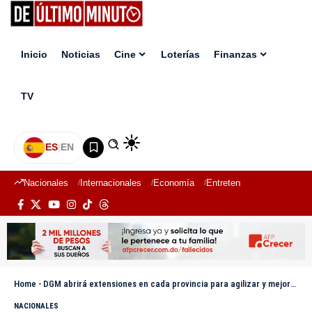
Inicio
Noticias
Cine
Loterías
Finanzas
TV
ES
|
EN
Nacionales
Internacionales
Economía
Entretenimiento
Deport
Home
-
DGM abrirá extensiones en cada provincia para agilizar y mejorar la gestión migratoria
NACIONALES