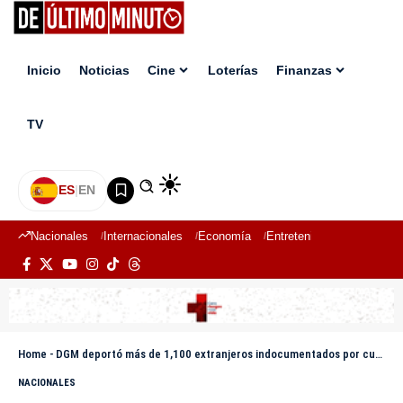
Inicio
Noticias
Cine
Loterías
Finanzas
TV
ES
|
EN
Nacionales
Internacionales
Economía
Entretenimiento
Deport
Home
-
DGM deportó más de 1,100 extranjeros indocumentados por cuatro puntos fronterizos formales con Haití
NACIONALES