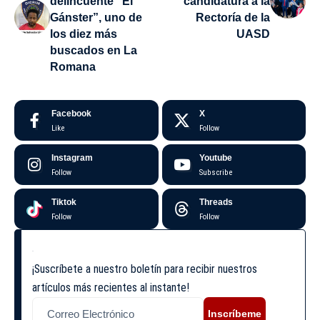
delincuente “El
candidatura a la
Gánster”, uno de
Rectoría de la
los diez más
UASD
buscados en La
Romana
Facebook
X
Like
Follow
Instagram
Youtube
Follow
Subscribe
Tiktok
Threads
Follow
Follow
¡Suscríbete a nuestro boletín para recibir nuestros
artículos más recientes al instante!
Inscríbeme