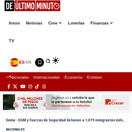
Inicio
Noticias
Cine
Loterías
Finanzas
TV
ES
|
EN
Nacionales
Internacionales
Economía
Entretenimiento
Deport
Home
-
DGM y Fuerzas de Seguridad detienen a 1,079 inmigrantes indocumentados
NACIONALES