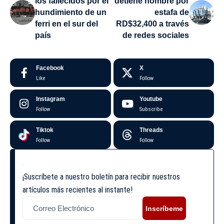
los fallecidos por el
detiene hombre por
hundimiento de un
estafa de
ferri en el sur del
RD$32,400 a través
país
de redes sociales
Facebook
X
Like
Follow
Instagram
Youtube
Follow
Subscribe
Tiktok
Threads
Follow
Follow
¡Suscríbete a nuestro boletín para recibir nuestros
artículos más recientes al instante!
Inscríbeme