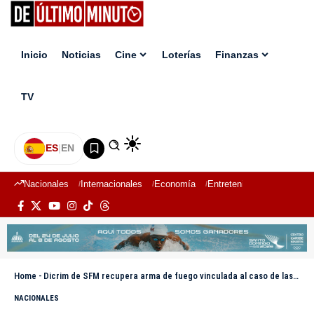
Inicio
Noticias
Cine
Loterías
Finanzas
TV
ES
|
EN
Nacionales
Internacionales
Economía
Entretenimiento
Deport
Home
-
Dicrim de SFM recupera arma de fuego vinculada al caso de las dos hermanas
NACIONALES