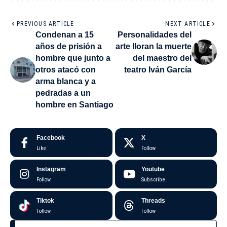
PREVIOUS ARTICLE
NEXT ARTICLE
Condenan a 15
Personalidades del
años de prisión a
arte lloran la muerte
hombre que junto a
del maestro del
otros atacó con
teatro Iván García
arma blanca y a
pedradas a un
hombre en Santiago
Facebook
X
Like
Follow
Instagram
Youtube
Follow
Subscribe
Tiktok
Threads
Follow
Follow