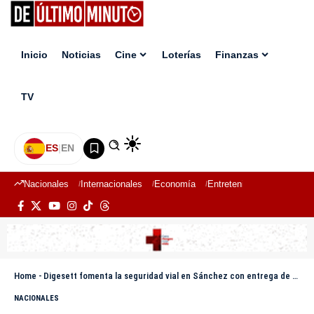
Inicio
Noticias
Cine
Loterías
Finanzas
TV
ES
|
EN
Nacionales
Internacionales
Economía
Entretenimiento
Deport
Home
-
Digesett fomenta la seguridad vial en Sánchez con entrega de cascos y chalecos reflectores
NACIONALES