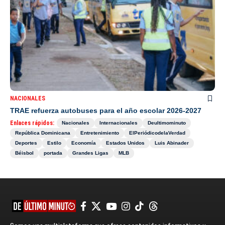
NACIONALES
TRAE refuerza autobuses para el año escolar 2026-2027
Enlaces rápidos:
Nacionales
Internacionales
Deultimominuto
República Dominicana
Entretenimiento
ElPeriódicodelaVerdad
Deportes
Estilo
Economía
Estados Unidos
Luis Abinader
Béisbol
portada
Grandes Ligas
MLB