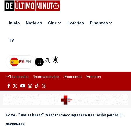
Inicio
Noticias
Cine
Loterías
Finanzas
TV
ES
|
EN
Nacionales
Internacionales
Economía
Entretenimiento
Deport
Home
-
“Dios es bueno”: Wander Franco agradece tras recibir perdón judicial en Puerto Plata
NACIONALES