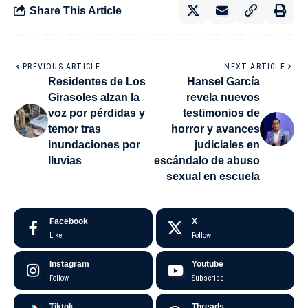
Share This Article
PREVIOUS ARTICLE
NEXT ARTICLE
Residentes de Los
Hansel García
Girasoles alzan la
revela nuevos
voz por pérdidas y
testimonios de
temor tras
horror y avances
inundaciones por
judiciales en
lluvias
escándalo de abuso
sexual en escuela
Facebook
X
Like
Follow
Instagram
Youtube
Follow
Subscribe
Tiktok
Threads