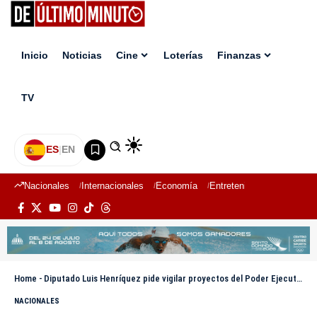
Inicio
Noticias
Cine
Loterías
Finanzas
TV
ES
|
EN
Nacionales
Internacionales
Economía
Entretenimiento
Deport
Home
-
Diputado Luis Henríquez pide vigilar proyectos del Poder Ejecutivo al Congreso
NACIONALES