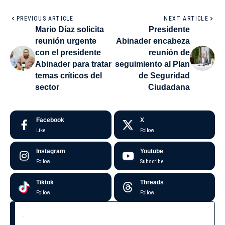
PREVIOUS ARTICLE
NEXT ARTICLE
Mario Díaz solicita
Presidente
reunión urgente
Abinader encabeza
con el presidente
reunión de
Abinader para tratar
seguimiento al Plan
temas críticos del
de Seguridad
sector
Ciudadana
Facebook
X
Like
Follow
Instagram
Youtube
Follow
Subscribe
Tiktok
Threads
Follow
Follow