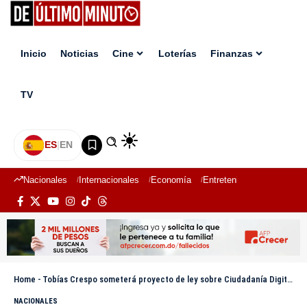
Inicio
Noticias
Cine
Loterías
Finanzas
TV
ES
|
EN
Nacionales
Internacionales
Economía
Entretenimiento
Deport
Home
-
Tobías Crespo someterá proyecto de ley sobre Ciudadanía Digital
NACIONALES