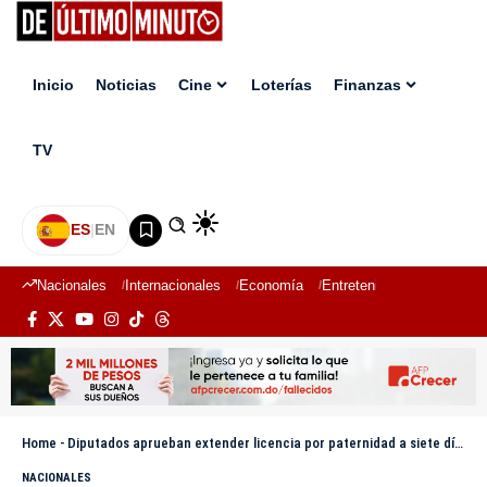
Inicio
Noticias
Cine
Loterías
Finanzas
TV
ES
|
EN
Nacionales
Internacionales
Economía
Entretenimiento
Deport
Home
-
Diputados aprueban extender licencia por paternidad a siete días
NACIONALES