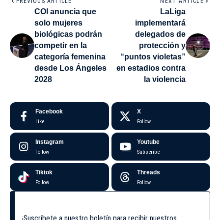
PREVIOUS ARTICLE
NEXT ARTICLE
COI anuncia que
LaLiga
solo mujeres
implementará
biológicas podrán
delegados de
competir en la
protección y
categoría femenina
“puntos violetas”
desde Los Ángeles
en estadios contra
2028
la violencia
Facebook
X
Like
Follow
Instagram
Youtube
Follow
Subscribe
Tiktok
Threads
Follow
Follow
¡Suscríbete a nuestro boletín para recibir nuestros