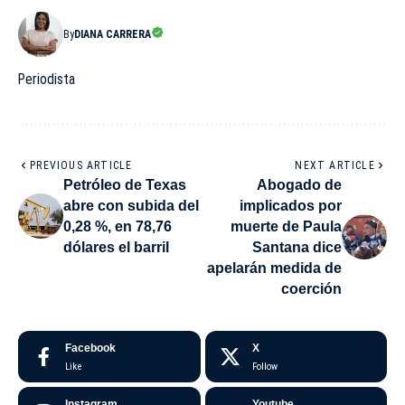
By
DIANA CARRERA
Periodista
PREVIOUS ARTICLE
NEXT ARTICLE
Petróleo de Texas
Abogado de
abre con subida del
implicados por
0,28 %, en 78,76
muerte de Paula
dólares el barril
Santana dice
apelarán medida de
coerción
Facebook
X
Like
Follow
Instagram
Youtube