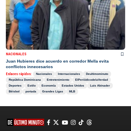
NACIONALES
Juan Hubieres dice acuerdo en corredor Mella evita
conflictos innecesarios
Enlaces rápidos:
Nacionales
Internacionales
Deultimominuto
República Dominicana
Entretenimiento
ElPeriódicodelaVerdad
Deportes
Estilo
Economía
Estados Unidos
Luis Abinader
Béisbol
portada
Grandes Ligas
MLB