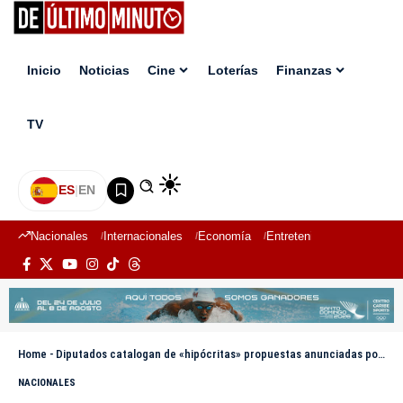
Inicio
Noticias
Cine
Loterías
Finanzas
TV
ES
|
EN
Nacionales
Internacionales
Economía
Entretenimiento
Deport
Home
-
Diputados catalogan de «hipócritas» propuestas anunciadas por José Horacio
NACIONALES