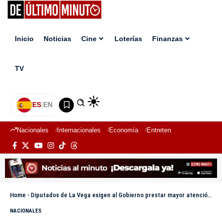
Inicio
Noticias
Cine
Loterías
Finanzas
TV
ES
|
EN
Nacionales
Internacionales
Economía
Entretenimiento
Deport
Home
-
Diputados de La Vega exigen al Gobierno prestar mayor atención a Valle Nuevo
NACIONALES