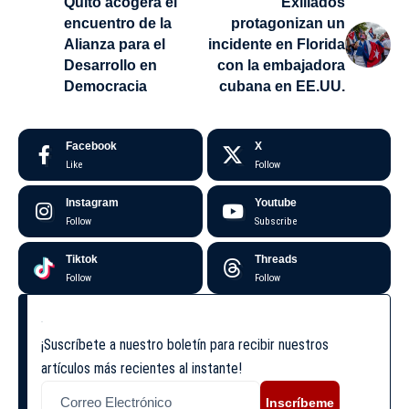
Quito acogerá el
Exiliados
encuentro de la
protagonizan un
Alianza para el
incidente en Florida
Desarrollo en
con la embajadora
Democracia
cubana en EE.UU.
Facebook
X
Like
Follow
Instagram
Youtube
Follow
Subscribe
Tiktok
Threads
Follow
Follow
¡Suscríbete a nuestro boletín para recibir nuestros
artículos más recientes al instante!
Inscríbeme