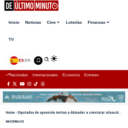
Inicio
Noticias
Cine
Loterías
Finanzas
TV
ES
|
EN
Nacionales
Internacionales
Economía
Entretenimiento
Deport
Home
-
Diputados de oposición invitan a Abinader a constatar situación de pobreza en barrios de RD tras sugerir a Leonel ir a la FAO
NACIONALES