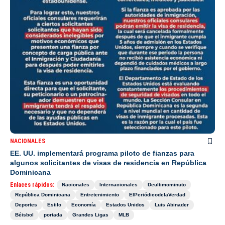
NACIONALES
EE. UU. implementará programa piloto de fianzas para
algunos solicitantes de visas de residencia en República
Dominicana
Enlaces rápidos:
Nacionales
Internacionales
Deultimominuto
República Dominicana
Entretenimiento
ElPeriódicodelaVerdad
Deportes
Estilo
Economía
Estados Unidos
Luis Abinader
Béisbol
portada
Grandes Ligas
MLB