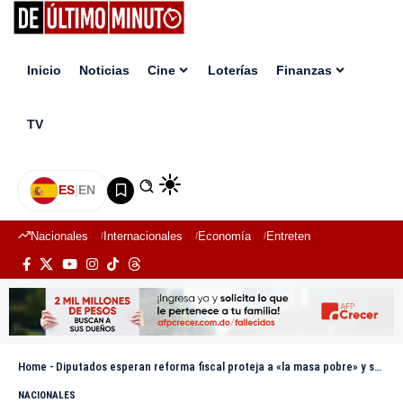
Inicio
Noticias
Cine
Loterías
Finanzas
TV
ES
|
EN
Nacionales
Internacionales
Economía
Entretenimiento
Deport
Home
-
Diputados esperan reforma fiscal proteja a «la masa pobre» y se reduzcan las exenciones
NACIONALES