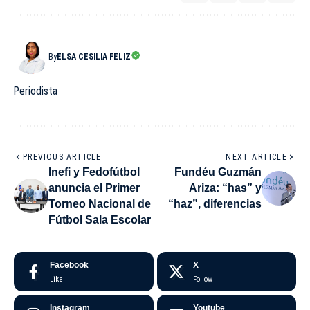
By
ELSA CESILIA FELIZ
Periodista
PREVIOUS ARTICLE
NEXT ARTICLE
Inefi y Fedofútbol
Fundéu Guzmán
anuncia el Primer
Ariza: “has” y
Torneo Nacional de
“haz”, diferencias
Fútbol Sala Escolar
Facebook
X
Like
Follow
Instagram
Youtube