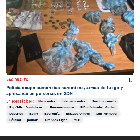
NACIONALES
Policía ocupa sustancias narcóticas, armas de fuego y
apresa varias personas en SDN
Enlaces rápidos:
Nacionales
Internacionales
Deultimominuto
República Dominicana
Entretenimiento
ElPeriódicodelaVerdad
Deportes
Estilo
Economía
Estados Unidos
Luis Abinader
Béisbol
portada
Grandes Ligas
MLB