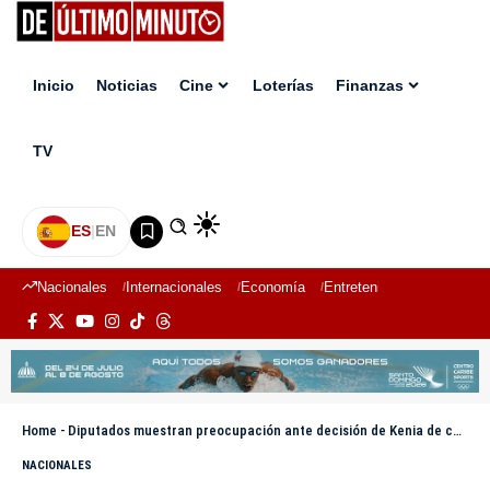
Inicio
Noticias
Cine
Loterías
Finanzas
TV
ES
|
EN
Nacionales
Internacionales
Economía
Entretenimiento
Deport
Home
-
Diputados muestran preocupación ante decisión de Kenia de cancelar envío de militares a Haití
NACIONALES