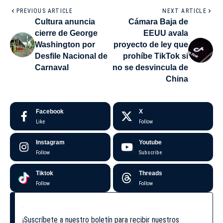
PREVIOUS ARTICLE
NEXT ARTICLE
Cultura anuncia
Cámara Baja de
cierre de George
EEUU avala
Washington por
proyecto de ley que
Desfile Nacional de
prohíbe TikTok si
Carnaval
no se desvincula de
China
Facebook
X
Like
Follow
Instagram
Youtube
Follow
Subscribe
Tiktok
Threads
Follow
Follow
¡Suscríbete a nuestro boletín para recibir nuestros