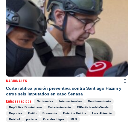
NACIONALES
Corte ratifica prisión preventiva contra Santiago Hazim y
otros seis imputados en caso Senasa
Enlaces rápidos:
Nacionales
Internacionales
Deultimominuto
República Dominicana
Entretenimiento
ElPeriódicodelaVerdad
Deportes
Estilo
Economía
Estados Unidos
Luis Abinader
Béisbol
portada
Grandes Ligas
MLB