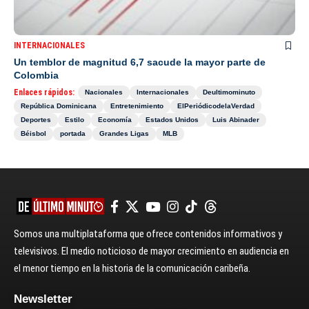
INTERNACIONALES
Un temblor de magnitud 6,7 sacude la mayor parte de
Colombia
Enlaces rápidos:
Nacionales
Internacionales
Deultimominuto
República Dominicana
Entretenimiento
ElPeriódicodelaVerdad
Deportes
Estilo
Economía
Estados Unidos
Luis Abinader
Béisbol
portada
Grandes Ligas
MLB
Somos una multiplataforma que ofrece contenidos informativos y
televisivos. El medio noticioso de mayor crecimiento en audiencia en
el menor tiempo en la historia de la comunicación caribeña.
Newsletter