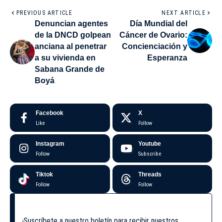
PREVIOUS ARTICLE
NEXT ARTICLE
Denuncian agentes
Día Mundial del
de la DNCD golpean
Cáncer de Ovario:
anciana al penetrar
Concienciación y
a su vivienda en
Esperanza
Sabana Grande de
Boyá
Facebook
X
Like
Follow
Instagram
Youtube
Follow
Subscribe
Tiktok
Threads
Follow
Follow
¡Suscríbete a nuestro boletín para recibir nuestros