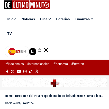
Inicio
Noticias
Cine
Loterías
Finanzas
TV
ES
|
EN
Nacionales
Internacionales
Economía
Entretenimiento
Deport
Home
-
Dirección del PRM respalda medidas del Gobierno y llama a la unidad nacional ante crisis internacional
NACIONALES
POLÍTICA