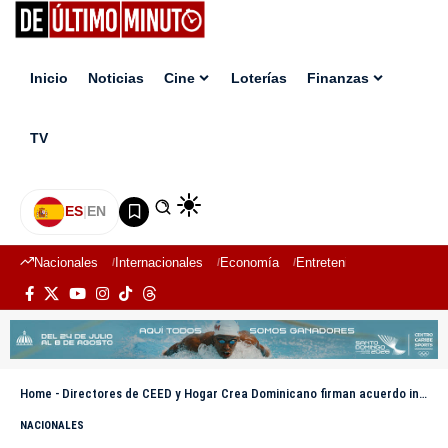
Inicio
Noticias
Cine
Loterías
Finanzas
TV
ES
|
EN
Nacionales
Internacionales
Economía
Entretenimiento
Deport
Home
-
Directores de CEED y Hogar Crea Dominicano firman acuerdo interinstitucional
NACIONALES