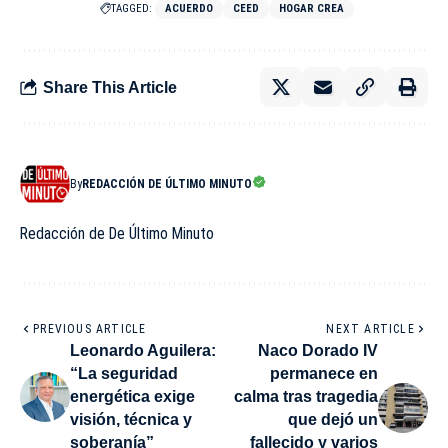
TAGGED:
ACUERDO
CEED
HOGAR CREA
Share This Article
By
REDACCIÓN DE ÚLTIMO MINUTO
Redacción de De Último Minuto
PREVIOUS ARTICLE
NEXT ARTICLE
Leonardo Aguilera:
Naco Dorado IV
“La seguridad
permanece en
energética exige
calma tras tragedia
visión, técnica y
que dejó un
soberanía”
fallecido y varios