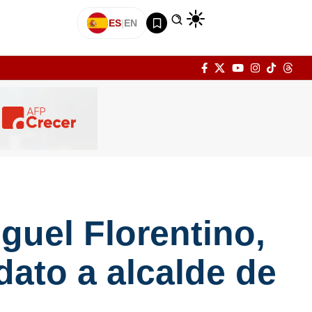
ES
|
EN
iguel Florentino,
ato a alcalde de