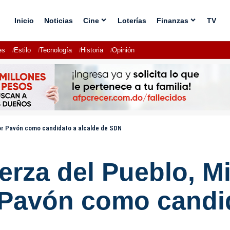
Inicio
Noticias
Cine
Loterías
Finanzas
TV
es
Estilo
Tecnología
Historia
Opinión
ctor Pavón como candidato a alcalde de SDN
uerza del Pueblo, M
 Pavón como candid