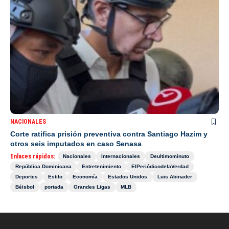
NACIONALES
Corte ratifica prisión preventiva contra Santiago Hazim y
otros seis imputados en caso Senasa
Enlaces rápidos:
Nacionales
Internacionales
Deultimominuto
República Dominicana
Entretenimiento
ElPeriódicodelaVerdad
Deportes
Estilo
Economía
Estados Unidos
Luis Abinader
Béisbol
portada
Grandes Ligas
MLB