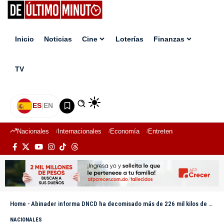
Inicio
Noticias
Cine
Loterías
Finanzas
TV
ES
|
EN
Nacionales
Internacionales
Economía
Entretenimiento
Deport
Home
-
Abinader informa DNCD ha decomisado más de 226 mil kilos de drogas y detenido a más de 182 mil personas en últimos cinco años
NACIONALES