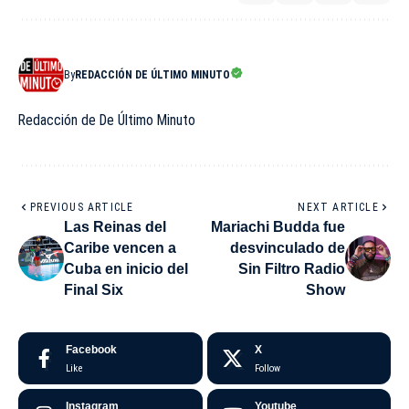
By
REDACCIÓN DE ÚLTIMO MINUTO
Redacción de De Último Minuto
PREVIOUS ARTICLE
NEXT ARTICLE
Las Reinas del
Mariachi Budda fue
Caribe vencen a
desvinculado de
Cuba en inicio del
Sin Filtro Radio
Final Six
Show
Facebook
X
Like
Follow
Instagram
Youtube