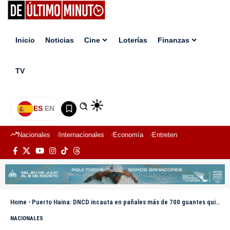
Inicio
Noticias
Cine
Loterías
Finanzas
TV
ES
|
EN
Nacionales
Internacionales
Economía
Entretenimiento
Deport
Home
-
Puerto Haina: DNCD incauta en pañales más de 700 guantes quirúrgicos llenos de marihuana
NACIONALES