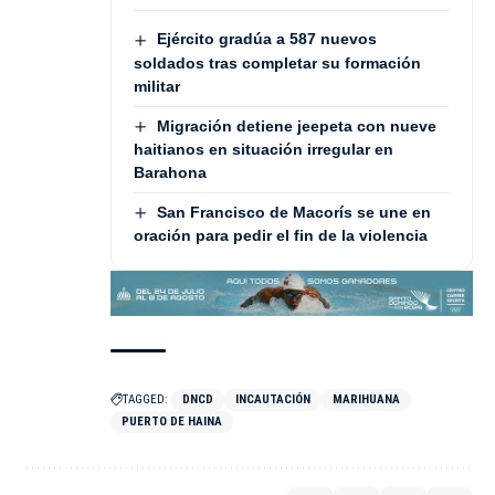
Ejército gradúa a 587 nuevos
soldados tras completar su formación
militar
Migración detiene jeepeta con nueve
haitianos en situación irregular en
Barahona
San Francisco de Macorís se une en
oración para pedir el fin de la violencia
TAGGED:
DNCD
INCAUTACIÓN
MARIHUANA
PUERTO DE HAINA