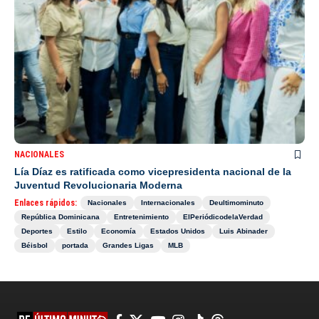
NACIONALES
Lía Díaz es ratificada como vicepresidenta nacional de la
Juventud Revolucionaria Moderna
Enlaces rápidos:
Nacionales
Internacionales
Deultimominuto
República Dominicana
Entretenimiento
ElPeriódicodelaVerdad
Deportes
Estilo
Economía
Estados Unidos
Luis Abinader
Béisbol
portada
Grandes Ligas
MLB