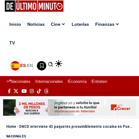
Inicio
Noticias
Cine
Loterías
Finanzas
TV
ES
|
EN
Nacionales
Internacionales
Economía
Entretenimiento
Deport
Home
-
DNCD interviene 43 paquetes presumiblemente cocaína en Puerto Caucedo
NACIONALES