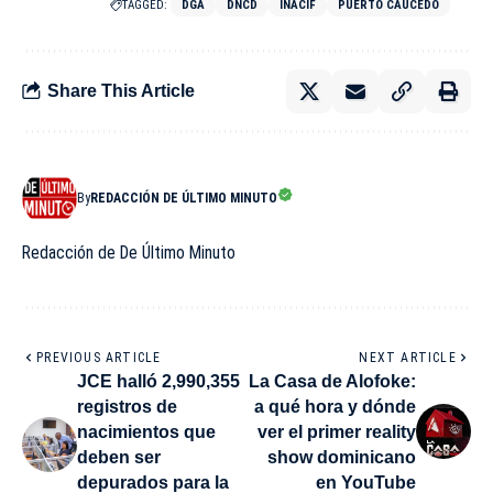
TAGGED:
DGA
DNCD
INACIF
PUERTO CAUCEDO
Share This Article
By
REDACCIÓN DE ÚLTIMO MINUTO
Redacción de De Último Minuto
PREVIOUS ARTICLE
NEXT ARTICLE
JCE halló 2,990,355
La Casa de Alofoke:
registros de
a qué hora y dónde
nacimientos que
ver el primer reality
deben ser
show dominicano
depurados para la
en YouTube