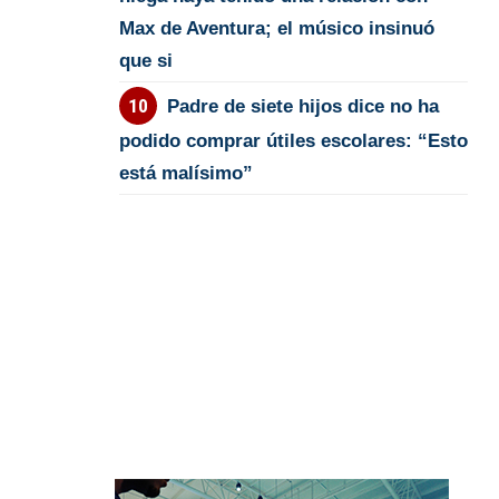
Max de Aventura; el músico insinuó
que si
Padre de siete hijos dice no ha
podido comprar útiles escolares: “Esto
está malísimo”