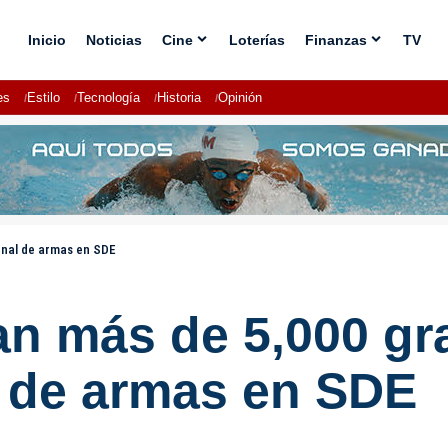
Inicio
Noticias
Cine
Loterías
Finanzas
TV
es
Estilo
Tecnología
Historia
Opinión
enal de armas en SDE
n más de 5,000 gr
l de armas en SDE