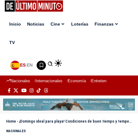
Inicio
Noticias
Cine
Loterías
Finanzas
TV
ES
|
EN
Nacionales
Internacionales
Economía
Entretenimiento
Deport
Home
-
¡Domingo ideal para playa! Condiciones de buen tiempo y temperaturas calurosas
NACIONALES