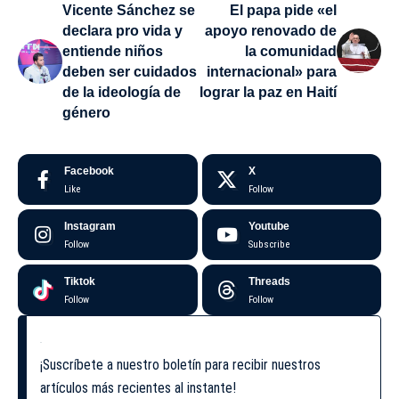
Vicente Sánchez se
El papa pide «el
declara pro vida y
apoyo renovado de
entiende niños
la comunidad
deben ser cuidados
internacional» para
de la ideología de
lograr la paz en Haití
género
Facebook
X
Like
Follow
Instagram
Youtube
Follow
Subscribe
Tiktok
Threads
Follow
Follow
¡Suscríbete a nuestro boletín para recibir nuestros
artículos más recientes al instante!