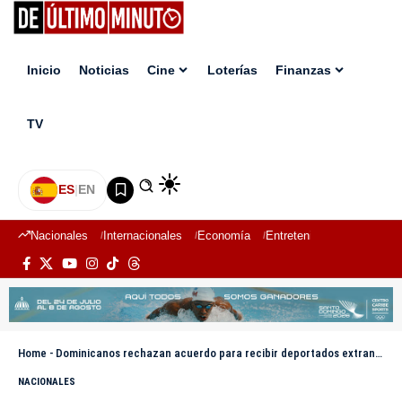
Inicio
Noticias
Cine
Loterías
Finanzas
TV
ES
|
EN
Nacionales
Internacionales
Economía
Entretenimiento
Deport
Home
-
Dominicanos rechazan acuerdo para recibir deportados extranjeros desde EE. UU.
NACIONALES