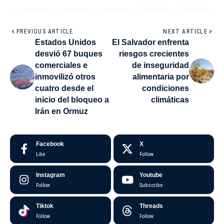
PREVIOUS ARTICLE
NEXT ARTICLE
Estados Unidos
El Salvador enfrenta
desvió 67 buques
riesgos crecientes
comerciales e
de inseguridad
inmovilizó otros
alimentaria por
cuatro desde el
condiciones
inicio del bloqueo a
climáticas
Irán en Ormuz
Facebook
X
Like
Follow
Instagram
Youtube
Follow
Subscribe
Tiktok
Threads
Follow
Follow