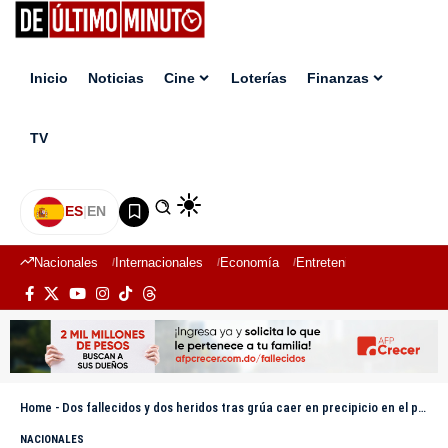
Inicio
Noticias
Cine
Loterías
Finanzas
TV
ES
|
EN
Nacionales
Internacionales
Economía
Entretenimiento
Deport
Home
-
Dos fallecidos y dos heridos tras grúa caer en precipicio en el puerto Jarabacoa – La Vega
NACIONALES