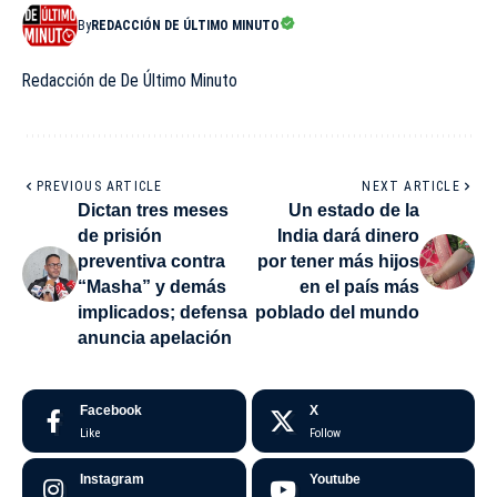
By
REDACCIÓN DE ÚLTIMO MINUTO
Redacción de De Último Minuto
PREVIOUS ARTICLE
NEXT ARTICLE
Dictan tres meses
Un estado de la
de prisión
India dará dinero
preventiva contra
por tener más hijos
“Masha” y demás
en el país más
implicados; defensa
poblado del mundo
anuncia apelación
Facebook
X
Like
Follow
Instagram
Youtube