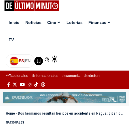
Inicio
Noticias
Cine
Loterías
Finanzas
TV
ES
|
EN
Nacionales
Internacionales
Economía
Entretenimiento
Deport
Home
-
Dos hermanos resultan heridos en accidente en Nagua; piden colaboración para identificar al responsable
NACIONALES