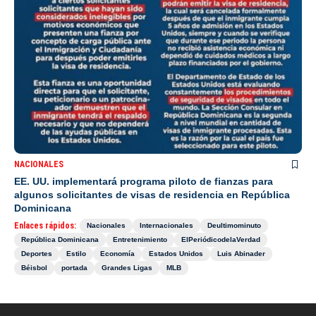
NACIONALES
EE. UU. implementará programa piloto de fianzas para
algunos solicitantes de visas de residencia en República
Dominicana
Enlaces rápidos:
Nacionales
Internacionales
Deultimominuto
República Dominicana
Entretenimiento
ElPeriódicodelaVerdad
Deportes
Estilo
Economía
Estados Unidos
Luis Abinader
Béisbol
portada
Grandes Ligas
MLB