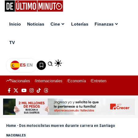
Inicio
Noticias
Cine
Loterías
Finanzas
TV
ES
|
EN
Nacionales
Internacionales
Economía
Entretenimiento
Deport
Home
-
Dos motociclistas mueren durante carrera en Santiago
NACIONALES