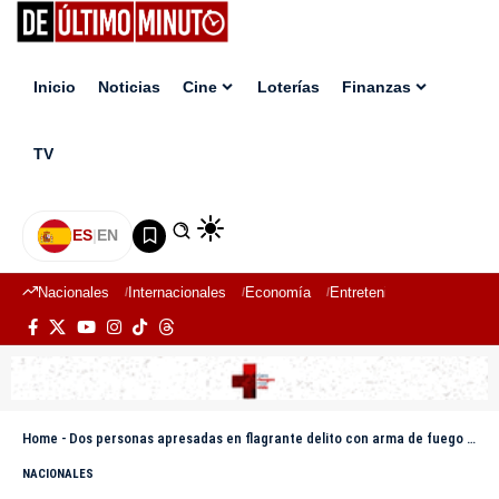
Inicio
Noticias
Cine
Loterías
Finanzas
TV
ES
|
EN
Nacionales
Internacionales
Economía
Entretenimiento
Deport
Home
-
Dos personas apresadas en flagrante delito con arma de fuego y varios celulares en La Vega
NACIONALES