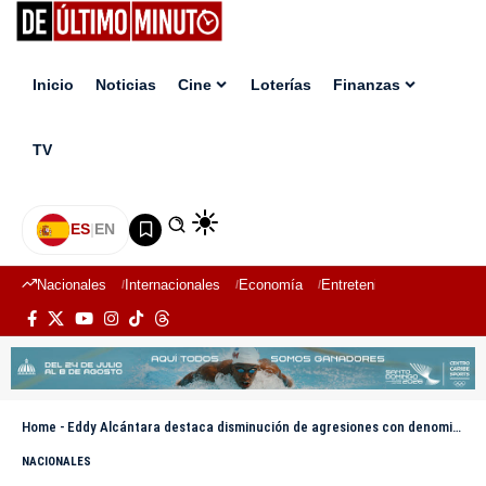
Inicio
Noticias
Cine
Loterías
Finanzas
TV
ES
|
EN
Nacionales
Internacionales
Economía
Entretenimiento
Deport
Home
-
Eddy Alcántara destaca disminución de agresiones con denominado Ácido del Diablo
NACIONALES