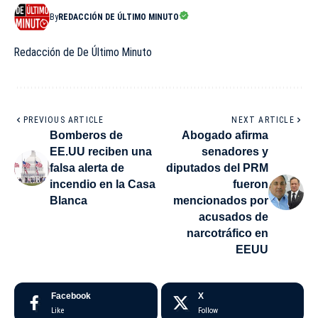
By
REDACCIÓN DE ÚLTIMO MINUTO
Redacción de De Último Minuto
PREVIOUS ARTICLE
NEXT ARTICLE
Bomberos de
Abogado afirma
EE.UU reciben una
senadores y
falsa alerta de
diputados del PRM
incendio en la Casa
fueron
Blanca
mencionados por
acusados de
narcotráfico en
EEUU
Facebook
X
Like
Follow