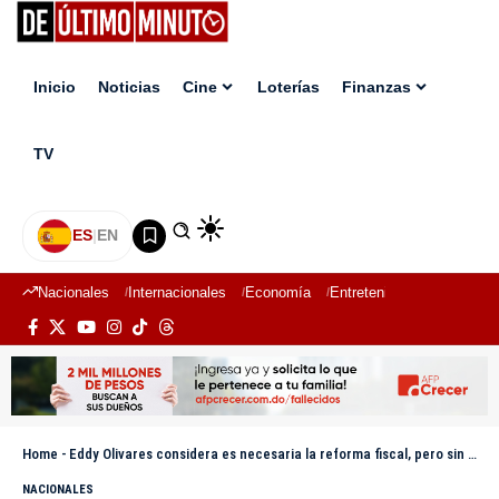
Inicio
Noticias
Cine
Loterías
Finanzas
TV
ES
|
EN
Nacionales
Internacionales
Economía
Entretenimiento
Deport
Home
-
Eddy Olivares considera es necesaria la reforma fiscal, pero sin afectar a los que más necesitan
NACIONALES