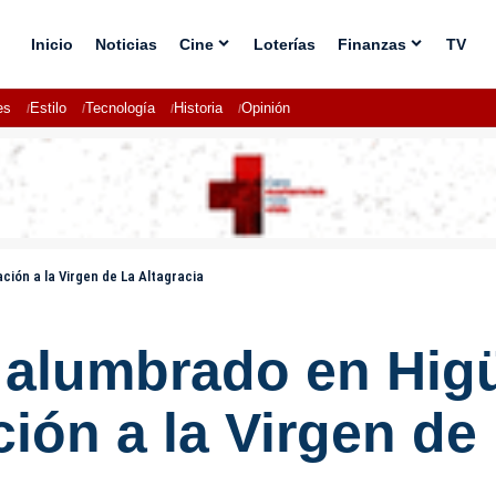
Inicio
Noticias
Cine
Loterías
Finanzas
TV
es
Estilo
Tecnología
Historia
Opinión
ión a la Virgen de La Altagracia
 alumbrado en Higü
ón a la Virgen de 