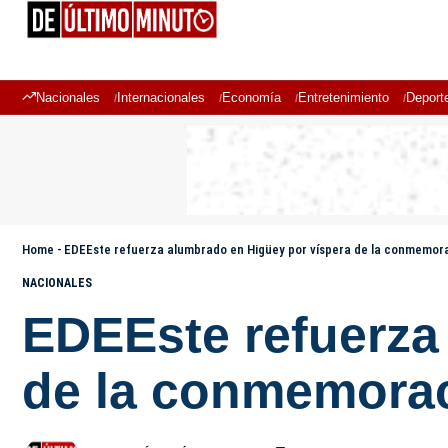
Nacionales
Internacionales
Economía
Entretenimiento
Deport
Home
-
EDEEste refuerza alumbrado en Higüey por víspera de la conmemorac
NACIONALES
EDEEste refuerza
de la conmemoraci