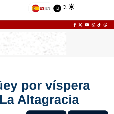
ES
|
EN
ey por víspera
La Altagracia