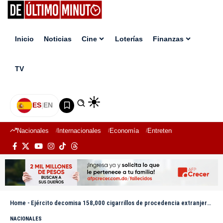
Inicio
Noticias
Cine
Loterías
Finanzas
TV
ES
|
EN
Nacionales
Internacionales
Economía
Entretenimiento
Deport
Home
-
Ejército decomisa 158,000 cigarrillos de procedencia extranjera en Comendador
NACIONALES