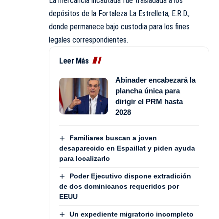
La mercancía incautada fue trasladada a los
depósitos de la Fortaleza La Estrelleta, E.R.D.,
donde permanece bajo custodia para los fines
legales correspondientes.
Leer Más
Abinader encabezará la
plancha única para
dirigir el PRM hasta
2028
Familiares buscan a joven
desaparecido en Espaillat y piden ayuda
para localizarlo
Poder Ejecutivo dispone extradición
de dos dominicanos requeridos por
EEUU
Un expediente migratorio incompleto