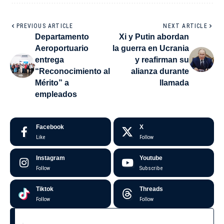
PREVIOUS ARTICLE
NEXT ARTICLE
Departamento
Xi y Putin abordan
Aeroportuario
la guerra en Ucrania
entrega
y reafirman su
“Reconocimiento al
alianza durante
Mérito” a
llamada
empleados
Facebook
X
Like
Follow
Instagram
Youtube
Follow
Subscribe
Tiktok
Threads
Follow
Follow