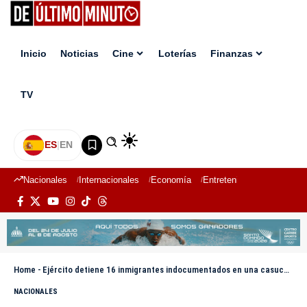
Inicio
Noticias
Cine
Loterías
Finanzas
TV
ES
|
EN
Nacionales
Internacionales
Economía
Entretenimiento
Deport
Home
-
Ejército detiene 16 inmigrantes indocumentados en una casucha deshabitada en Elías Piña
NACIONALES