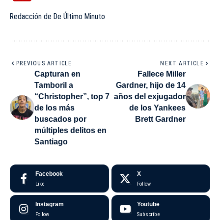
Redacción de De Último Minuto
PREVIOUS ARTICLE
NEXT ARTICLE
Capturan en
Fallece Miller
Tamboril a
Gardner, hijo de 14
“Christopher”, top 7
años del exjugador
de los más
de los Yankees
buscados por
Brett Gardner
múltiples delitos en
Santiago
Facebook
X
Like
Follow
Instagram
Youtube
Follow
Subscribe