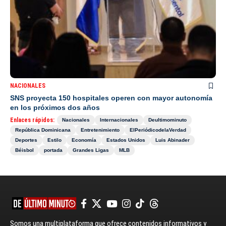
NACIONALES
SNS proyecta 150 hospitales operen con mayor autonomía
en los próximos dos años
Enlaces rápidos:
Nacionales
Internacionales
Deultimominuto
República Dominicana
Entretenimiento
ElPeriódicodelaVerdad
Deportes
Estilo
Economía
Estados Unidos
Luis Abinader
Béisbol
portada
Grandes Ligas
MLB
Somos una multiplataforma que ofrece contenidos informativos y