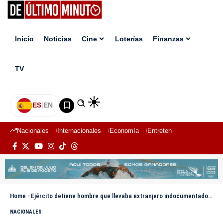
Inicio
Noticias
Cine
Loterías
Finanzas
TV
ES
|
EN
Nacionales
Internacionales
Economía
Entretenimiento
Deport
Home
-
Ejército detiene hombre que llevaba extranjero indocumentado oculto en el baúl de un vehículo
NACIONALES