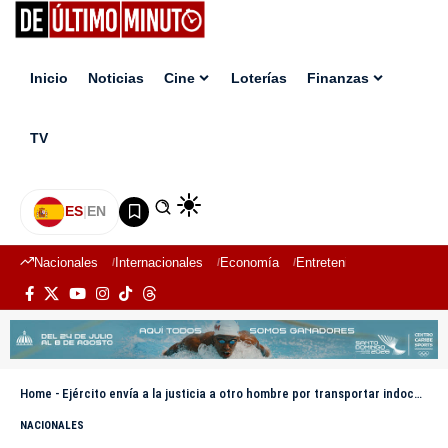
Inicio
Noticias
Cine
Loterías
Finanzas
TV
ES
|
EN
Nacionales
Internacionales
Economía
Entretenimiento
Deport
Home
-
Ejército envía a la justicia a otro hombre por transportar indocumentados en una motocicleta en San Juan de la Maguana
NACIONALES