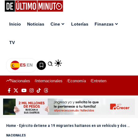
Inicio
Noticias
Cine
Loterías
Finanzas
TV
ES
|
EN
Nacionales
Internacionales
Economía
Entretenimiento
Deport
Home
-
Ejército detiene a 19 migrantes haitianos en un vehículo y dos motocicletas en Valverde
NACIONALES