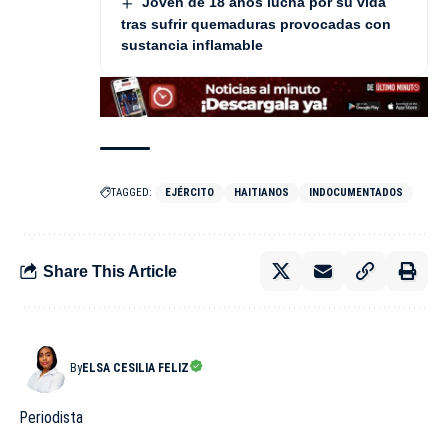
Joven de 18 años lucha por su vida
tras sufrir quemaduras provocadas con
sustancia inflamable
TAGGED:
EJÉRCITO
HAITIANOS
INDOCUMENTADOS
Share This Article
By
ELSA CESILIA FELIZ
Periodista