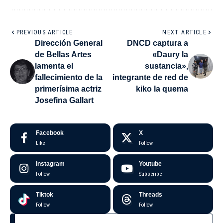
PREVIOUS ARTICLE
NEXT ARTICLE
Dirección General
DNCD captura a
de Bellas Artes
«Daury la
lamenta el
sustancia»,
fallecimiento de la
integrante de red de
primerísima actriz
kiko la quema
Josefina Gallart
Facebook
X
Like
Follow
Instagram
Youtube
Follow
Subscribe
Tiktok
Threads
Follow
Follow