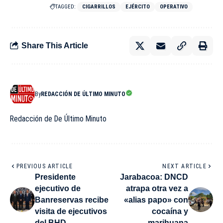
TAGGED:
CIGARRILLOS
EJÉRCITO
OPERATIVO
Share This Article
By
REDACCIÓN DE ÚLTIMO MINUTO
Redacción de De Último Minuto
PREVIOUS ARTICLE
NEXT ARTICLE
Presidente
Jarabacoa: DNCD
ejecutivo de
atrapa otra vez a
Banreservas recibe
«alias papo» con
visita de ejecutivos
cocaína y
del BHD
marihuana