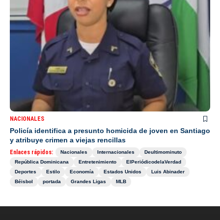
NACIONALES
Policía identifica a presunto homicida de joven en Santiago
y atribuye crimen a viejas rencillas
Enlaces rápidos:
Nacionales
Internacionales
Deultimominuto
República Dominicana
Entretenimiento
ElPeriódicodelaVerdad
Deportes
Estilo
Economía
Estados Unidos
Luis Abinader
Béisbol
portada
Grandes Ligas
MLB