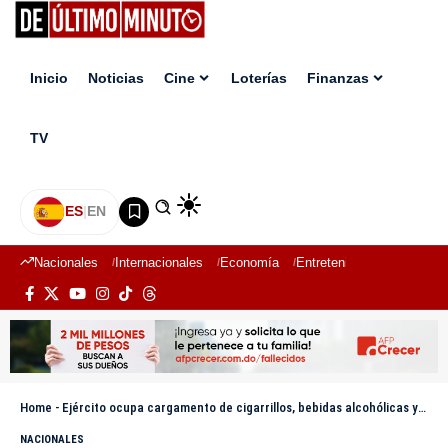
Inicio
Noticias
Cine
Loterías
Finanzas
TV
ES
|
EN
Nacionales
Internacionales
Economía
Entretenimiento
Deport
Home
-
Ejército ocupa cargamento de cigarrillos, bebidas alcohólicas y ajo en operativo en Comendador, Elías Piña
NACIONALES