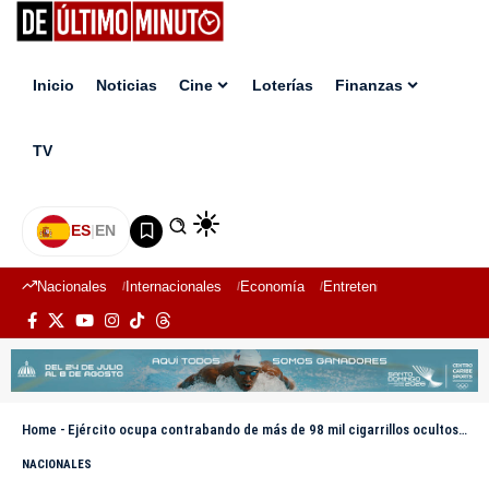
Inicio
Noticias
Cine
Loterías
Finanzas
TV
ES
|
EN
Nacionales
Internacionales
Economía
Entretenimiento
Deport
Home
-
Ejército ocupa contrabando de más de 98 mil cigarrillos ocultos debajo de sacos de alimento para ganado en Dajabón
NACIONALES