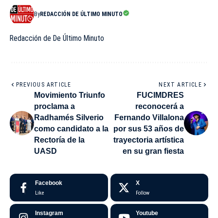
By
REDACCIÓN DE ÚLTIMO MINUTO
Redacción de De Último Minuto
PREVIOUS ARTICLE
NEXT ARTICLE
Movimiento Triunfo
FUCIMDRES
proclama a
reconocerá a
Radhamés Silverio
Fernando Villalona
como candidato a la
por sus 53 años de
Rectoría de la
trayectoria artística
UASD
en su gran fiesta
Facebook
X
Like
Follow
Instagram
Youtube