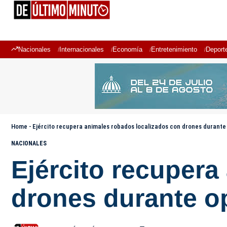
Nacionales
Internacionales
Economía
Entretenimiento
Deport
Home
-
Ejército recupera animales robados localizados con drones durante
NACIONALES
Ejército recupera
drones durante o