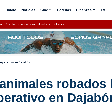
Inicio
Noticias
Cine
Loterías
Finanzas
TV
es
Estilo
Tecnología
Historia
Opinión
 operativo en Dajabón
 animales robados 
perativo en Dajabó