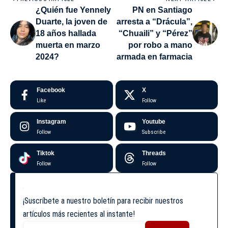
¿Quién fue Yennely
PN en Santiago
Duarte, la joven de
arresta a “Drácula”,
18 años hallada
“Chuaili” y “Pérez”
muerta en marzo
por robo a mano
2024?
armada en farmacia
Facebook
X
Like
Follow
Instagram
Youtube
Follow
Subscribe
Tiktok
Threads
Follow
Follow
¡Suscríbete a nuestro boletín para recibir nuestros
artículos más recientes al instante!