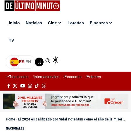
Inicio
Noticias
Cine
Loterías
Finanzas
TV
ES
|
EN
Nacionales
Internacionales
Economía
Entretenimiento
Deport
Home
-
El 2024 es calificado por Vidal Potentini como el año de la miseria judicial
NACIONALES