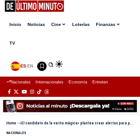
Inicio
Noticias
Cine
Loterías
Finanzas
TV
ES
|
EN
Nacionales
Internacionales
Economía
Entretenimiento
Deport
Home
-
«El candidato de la varita mágica» plantea crear alertas para prevenir desastres
NACIONALES