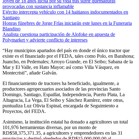
Joven de 18 años lucha por su vida tras sufrir quemaduras
provocadas con sustancia inflamable
Ejército intercepta vehículo con 14 haitianos indocumentados en
Santiago
Honras fúnebres de Jorge Frías iniciarán este lunes en la Funeraria
Blandino
Analista cuestiona participación de Alofoke en apuesta de
Polymarket y advierte conflicto de intereses
“Hay municipios apartados del país en donde el único tractor que
existe es el financiado por el FEDA, tales como Polo, en Barahona;
Juancho, en Pedernales; Arroyo Grande, en El Seibo; Sabana de la
Mar y El Valle, en Hato Mayor; así como Villa Vásquez, en
Montecristi”, añade Galván.
El financiamiento de tractores ha beneficiado, igualmente, a
productores agropecuarios asociados de las provincias Santo
Domingo, Santiago, Espaillat, Independencia, Puerto Plata, La
Altagracia, La Vega, El Seibo y Sánchez Ramírez, entre otras,
puntualiza Luz Olivia Espinal, encargada de Seguimiento a
Proyectos, del FEDA.
Asimismo, la institución estatal ha donado a agricultores un total
101,976 herramientas diversas, por un monto de
RD$58,375,371.35, a agricultores y emprendedores en las 31
provincias y destinó alrededor de RD$15,000,000.00 al