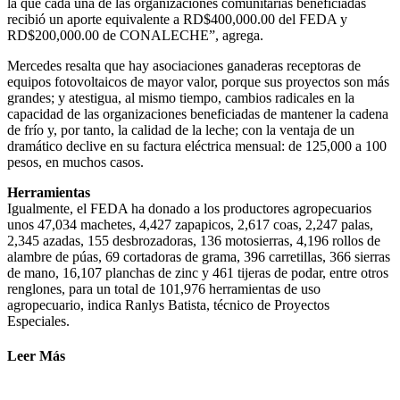
la que cada una de las organizaciones comunitarias beneficiadas
recibió un aporte equivalente a RD$400,000.00 del FEDA y
RD$200,000.00 de CONALECHE”, agrega.
Mercedes resalta que hay asociaciones ganaderas receptoras de
equipos fotovoltaicos de mayor valor, porque sus proyectos son más
grandes; y atestigua, al mismo tiempo, cambios radicales en la
capacidad de las organizaciones beneficiadas de mantener la cadena
de frío y, por tanto, la calidad de la leche; con la ventaja de un
dramático declive en su factura eléctrica mensual: de 125,000 a 100
pesos, en muchos casos.
Herramientas
Igualmente, el FEDA ha donado a los productores agropecuarios
unos 47,034 machetes, 4,427 zapapicos, 2,617 coas, 2,247 palas,
2,345 azadas, 155 desbrozadoras, 136 motosierras, 4,196 rollos de
alambre de púas, 69 cortadoras de grama, 396 carretillas, 366 sierras
de mano, 16,107 planchas de zinc y 461 tijeras de podar, entre otros
renglones, para un total de 101,976 herramientas de uso
agropecuario, indica Ranlys Batista, técnico de Proyectos
Especiales.
Leer Más