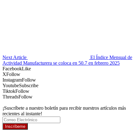
Next Article
El Índice Mensual de
Actividad Manufacturera se coloca en 50.7 en febrero 2025
Facebook
Like
X
Follow
Instagram
Follow
Youtube
Subscribe
Tiktok
Follow
Threads
Follow
¡Suscríbete a nuestro boletín para recibir nuestros artículos más
recientes al instante!
Inscríbeme