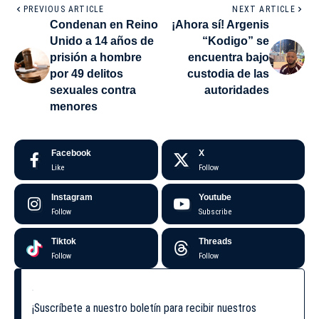
PREVIOUS ARTICLE
NEXT ARTICLE
Condenan en Reino
¡Ahora sí! Argenis
Unido a 14 años de
“Kodigo” se
prisión a hombre
encuentra bajo
por 49 delitos
custodia de las
sexuales contra
autoridades
menores
Facebook
X
Like
Follow
Instagram
Youtube
Follow
Subscribe
Tiktok
Threads
Follow
Follow
¡Suscríbete a nuestro boletín para recibir nuestros