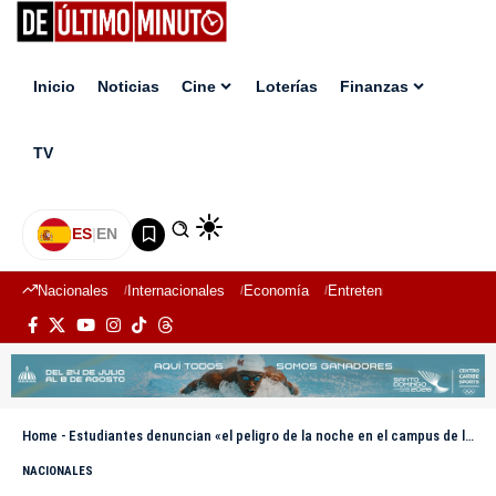
Inicio
Noticias
Cine
Loterías
Finanzas
TV
ES
|
EN
Nacionales
Internacionales
Economía
Entretenimiento
Deport
Home
-
Estudiantes denuncian «el peligro de la noche en el campus de la UASD»
NACIONALES