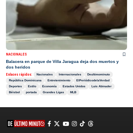
NACIONALES
Balacera en parque de Villa Jaragua deja dos muertos y
dos heridos
Enlaces rápidos:
Nacionales
Internacionales
Deultimominuto
República Dominicana
Entretenimiento
ElPeriódicodelaVerdad
Deportes
Estilo
Economía
Estados Unidos
Luis Abinader
Béisbol
portada
Grandes Ligas
MLB