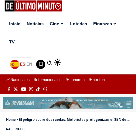
Inicio
Noticias
Cine
Loterías
Finanzas
TV
ES
|
EN
Nacionales
Internacionales
Economía
Entretenimiento
Deport
Home
-
El peligro sobre dos ruedas: Motoristas protagonizan el 85% de las muertes en accidentes de tránsito
NACIONALES