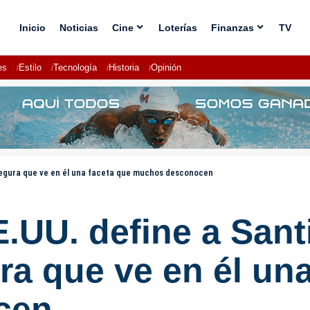
Inicio
Noticias
Cine
Loterías
Finanzas
TV
es
Estilo
Tecnología
Historia
Opinión
segura que ve en él una faceta que muchos desconocen
.UU. define a San
a que ve en él una
cen