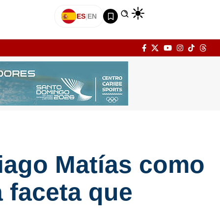
ES
|
EN
tiago Matías como
 faceta que