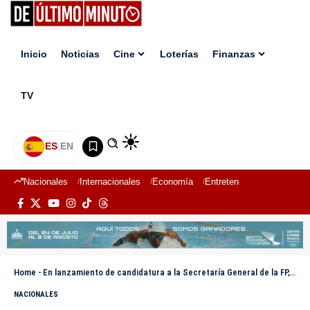
Inicio
Noticias
Cine
Loterías
Finanzas
TV
ES
|
EN
Nacionales
Internacionales
Economía
Entretenimiento
Deport
Home
-
En lanzamiento de candidatura a la Secretaría General de la FP, Antonio Florián llama a cuidar el partido y la marca
NACIONALES